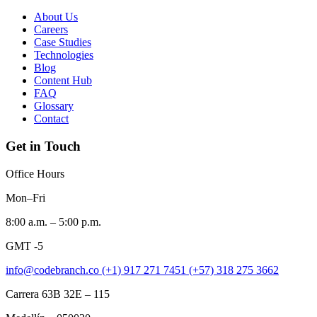
About Us
Careers
Case Studies
Technologies
Blog
Content Hub
FAQ
Glossary
Contact
Get in Touch
Office Hours
Mon–Fri
8:00 a.m. – 5:00 p.m.
GMT -5
info@codebranch.co
(+1) 917 271 7451
(+57) 318 275 3662
Carrera 63B 32E – 115