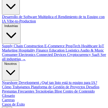
Desarrollo de Software
Multiplica el Rendimiento de tu Equipo con
IA
Vibe-to-Production
Industrias
Supply Chain
Construction
E-Commerce
PropTech
Healthcare
IoT
Marketing
Hospitality
Finance
Education
Logistics
Audio & Music
Consumer Electronics
Connected Devices
Cryptocurrency
SaaS
See
all industrias →
Nosotros
Nearshore Development
¿Qué tan listo está tu equipo para IA?
Cómo Trabajamos
Plataforma de Gestión de Proyectos
Desafíos
Preguntas Frecuentes
Tecnologías
Blog
Centro de Contenido
Glosario
Carreras
Casos de Éxito