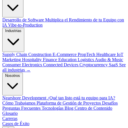
Desarrollo de Software
Multiplica el Rendimiento de tu Equipo con
IA
Vibe-to-Production
Industrias
Supply Chain
Construction
E-Commerce
PropTech
Healthcare
IoT
Marketing
Hospitality
Finance
Education
Logistics
Audio & Music
Consumer Electronics
Connected Devices
Cryptocurrency
SaaS
See
all industrias →
Nosotros
Nearshore Development
¿Qué tan listo está tu equipo para IA?
Cómo Trabajamos
Plataforma de Gestión de Proyectos
Desafíos
Preguntas Frecuentes
Tecnologías
Blog
Centro de Contenido
Glosario
Carreras
Casos de Éxito