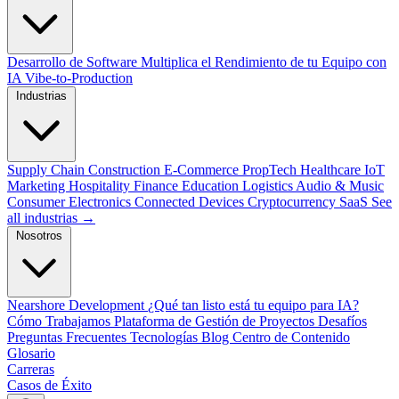
Desarrollo de Software
Multiplica el Rendimiento de tu Equipo con
IA
Vibe-to-Production
Industrias
Supply Chain
Construction
E-Commerce
PropTech
Healthcare
IoT
Marketing
Hospitality
Finance
Education
Logistics
Audio & Music
Consumer Electronics
Connected Devices
Cryptocurrency
SaaS
See
all industrias →
Nosotros
Nearshore Development
¿Qué tan listo está tu equipo para IA?
Cómo Trabajamos
Plataforma de Gestión de Proyectos
Desafíos
Preguntas Frecuentes
Tecnologías
Blog
Centro de Contenido
Glosario
Carreras
Casos de Éxito