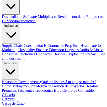
Desarrollo de Software
Multiplica el Rendimiento de tu Equipo con
IA
Vibe-to-Production
Industrias
Supply Chain
Construction
E-Commerce
PropTech
Healthcare
IoT
Marketing
Hospitality
Finance
Education
Logistics
Audio & Music
Consumer Electronics
Connected Devices
Cryptocurrency
SaaS
See
all industrias →
Nosotros
Nearshore Development
¿Qué tan listo está tu equipo para IA?
Cómo Trabajamos
Plataforma de Gestión de Proyectos
Desafíos
Preguntas Frecuentes
Tecnologías
Blog
Centro de Contenido
Glosario
Carreras
Casos de Éxito