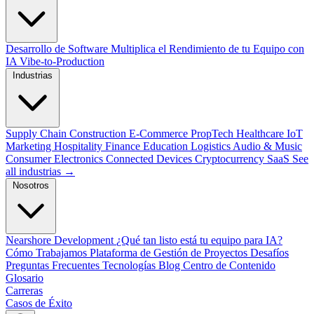
Desarrollo de Software
Multiplica el Rendimiento de tu Equipo con
IA
Vibe-to-Production
Industrias
Supply Chain
Construction
E-Commerce
PropTech
Healthcare
IoT
Marketing
Hospitality
Finance
Education
Logistics
Audio & Music
Consumer Electronics
Connected Devices
Cryptocurrency
SaaS
See
all industrias →
Nosotros
Nearshore Development
¿Qué tan listo está tu equipo para IA?
Cómo Trabajamos
Plataforma de Gestión de Proyectos
Desafíos
Preguntas Frecuentes
Tecnologías
Blog
Centro de Contenido
Glosario
Carreras
Casos de Éxito