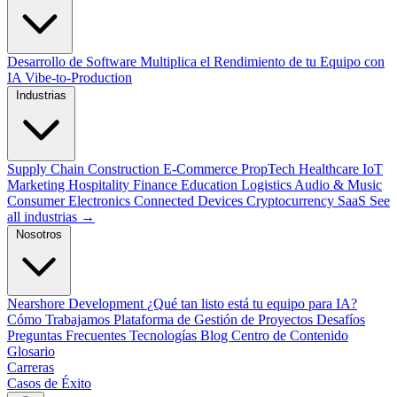
Desarrollo de Software
Multiplica el Rendimiento de tu Equipo con
IA
Vibe-to-Production
Industrias
Supply Chain
Construction
E-Commerce
PropTech
Healthcare
IoT
Marketing
Hospitality
Finance
Education
Logistics
Audio & Music
Consumer Electronics
Connected Devices
Cryptocurrency
SaaS
See
all industrias →
Nosotros
Nearshore Development
¿Qué tan listo está tu equipo para IA?
Cómo Trabajamos
Plataforma de Gestión de Proyectos
Desafíos
Preguntas Frecuentes
Tecnologías
Blog
Centro de Contenido
Glosario
Carreras
Casos de Éxito