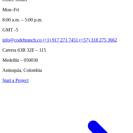
Mon–Fri
8:00 a.m. – 5:00 p.m.
GMT -5
info@codebranch.co
(+1) 917 271 7451
(+57) 318 275 3662
Carrera 63B 32E – 115
Medellín – 050030
Antioquia, Colombia
Start a Project