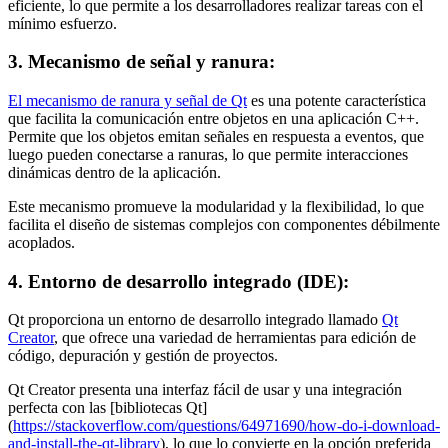
eficiente, lo que permite a los desarrolladores realizar tareas con el
mínimo esfuerzo.
3. Mecanismo de señal y ranura:
El mecanismo de ranura y señal de Qt
es una potente característica
que facilita la comunicación entre objetos en una aplicación C++.
Permite que los objetos emitan señales en respuesta a eventos, que
luego pueden conectarse a ranuras, lo que permite interacciones
dinámicas dentro de la aplicación.
Este mecanismo promueve la modularidad y la flexibilidad, lo que
facilita el diseño de sistemas complejos con componentes débilmente
acoplados.
4. Entorno de desarrollo integrado (IDE):
Qt proporciona un entorno de desarrollo integrado llamado
Qt
Creator
, que ofrece una variedad de herramientas para edición de
código, depuración y gestión de proyectos.
Qt Creator presenta una interfaz fácil de usar y una integración
perfecta con las [bibliotecas Qt]
(
https://stackoverflow.com/questions/64971690/how-do-i-download-
and-install-the-qt-library
), lo que lo convierte en la opción preferida