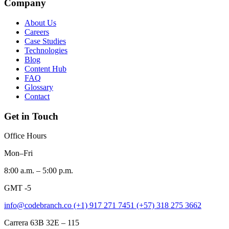
Company
About Us
Careers
Case Studies
Technologies
Blog
Content Hub
FAQ
Glossary
Contact
Get in Touch
Office Hours
Mon–Fri
8:00 a.m. – 5:00 p.m.
GMT -5
info@codebranch.co
(+1) 917 271 7451
(+57) 318 275 3662
Carrera 63B 32E – 115