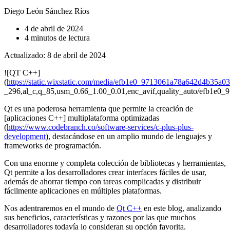
Diego León Sánchez Ríos
4 de abril de 2024
4 minutos de lectura
Actualizado: 8 de abril de 2024
![QT C++]
(
https://static.wixstatic.com/media/efb1e0_9713061a78a642d4b35a
_296,al_c,q_85,usm_0.66_1.00_0.01,enc_avif,quality_auto/efb1e
Qt es una poderosa herramienta que permite la creación de
[aplicaciones C++] multiplataforma optimizadas
(
https://www.codebranch.co/software-services/c-plus-plus-
development
), destacándose en un amplio mundo de lenguajes y
frameworks de programación.
Con una enorme y completa colección de bibliotecas y herramientas,
Qt permite a los desarrolladores crear interfaces fáciles de usar,
además de ahorrar tiempo con tareas complicadas y distribuir
fácilmente aplicaciones en múltiples plataformas.
Nos adentraremos en el mundo de
Qt C++
en este blog, analizando
sus beneficios, características y razones por las que muchos
desarrolladores todavía lo consideran su opción favorita.