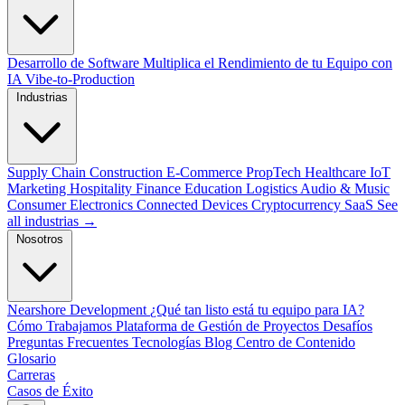
Desarrollo de Software
Multiplica el Rendimiento de tu Equipo con
IA
Vibe-to-Production
Industrias
Supply Chain
Construction
E-Commerce
PropTech
Healthcare
IoT
Marketing
Hospitality
Finance
Education
Logistics
Audio & Music
Consumer Electronics
Connected Devices
Cryptocurrency
SaaS
See
all industrias →
Nosotros
Nearshore Development
¿Qué tan listo está tu equipo para IA?
Cómo Trabajamos
Plataforma de Gestión de Proyectos
Desafíos
Preguntas Frecuentes
Tecnologías
Blog
Centro de Contenido
Glosario
Carreras
Casos de Éxito