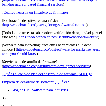
(
https://codebranch.co/post/the-benefits-and-challenges-of-open-
banking-and-api-based-financial-services
)
¿Cuándo necesita un ingeniero de firmware?
[Exploración de software para música]
(
https://codebranch.co/post/exploring-software-for-music
)
[Todo lo que necesita saber sobre: ​​verificación de seguridad para el
sitio web] (
https://codebranch.co/post/security-check-for-website
)
[Software para marketing: excelentes herramientas que debe
conocer] (
https://codebranch.co/post/software-for-marketing-great-
tools-you-should-know
)
[Servicios de desarrollo de firmware]
(
https://codebranch.co/post/firmware-development-services
)
¿Qué es el ciclo de vida del desarrollo de software (SDLC)?
Empresa de desarrollo de software: ¿Qué es?
Blog de CB | Software para industrias
33