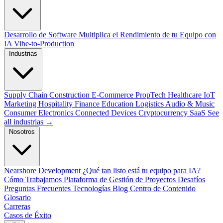
Desarrollo de Software
Multiplica el Rendimiento de tu Equipo con
IA
Vibe-to-Production
Industrias
Supply Chain
Construction
E-Commerce
PropTech
Healthcare
IoT
Marketing
Hospitality
Finance
Education
Logistics
Audio & Music
Consumer Electronics
Connected Devices
Cryptocurrency
SaaS
See
all industrias →
Nosotros
Nearshore Development
¿Qué tan listo está tu equipo para IA?
Cómo Trabajamos
Plataforma de Gestión de Proyectos
Desafíos
Preguntas Frecuentes
Tecnologías
Blog
Centro de Contenido
Glosario
Carreras
Casos de Éxito