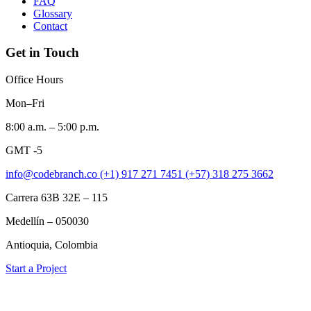
FAQ
Glossary
Contact
Get in Touch
Office Hours
Mon–Fri
8:00 a.m. – 5:00 p.m.
GMT -5
info@codebranch.co
(+1) 917 271 7451
(+57) 318 275 3662
Carrera 63B 32E – 115
Medellín – 050030
Antioquia, Colombia
Start a Project