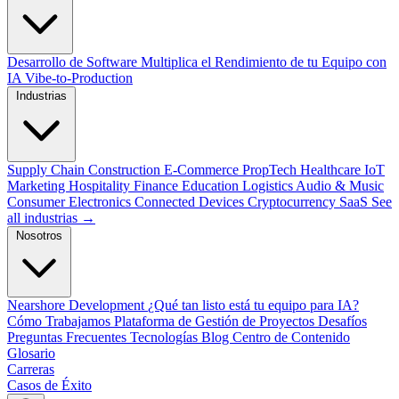
Desarrollo de Software
Multiplica el Rendimiento de tu Equipo con
IA
Vibe-to-Production
Industrias
Supply Chain
Construction
E-Commerce
PropTech
Healthcare
IoT
Marketing
Hospitality
Finance
Education
Logistics
Audio & Music
Consumer Electronics
Connected Devices
Cryptocurrency
SaaS
See
all industrias →
Nosotros
Nearshore Development
¿Qué tan listo está tu equipo para IA?
Cómo Trabajamos
Plataforma de Gestión de Proyectos
Desafíos
Preguntas Frecuentes
Tecnologías
Blog
Centro de Contenido
Glosario
Carreras
Casos de Éxito