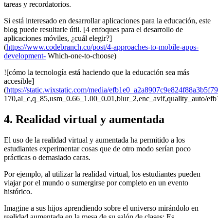
tareas y recordatorios.
Si está interesado en desarrollar aplicaciones para la educación, este
blog puede resultarle útil. [4 enfoques para el desarrollo de
aplicaciones móviles, ¿cuál elegir?]
(
https://www.codebranch.co/post/4-approaches-to-mobile-apps-
development-
Which-one-to-choose)
![cómo la tecnología está haciendo que la educación sea más
accesible]
(
https://static.wixstatic.com/media/efb1e0_a2a8907c9e824f88a3b5f7
170,al_c,q_85,usm_0.66_1.00_0.01,blur_2,enc_avif,quality_auto/
4. Realidad virtual y aumentada
El uso de la realidad virtual y aumentada ha permitido a los
estudiantes experimentar cosas que de otro modo serían poco
prácticas o demasiado caras.
Por ejemplo, al utilizar la realidad virtual, los estudiantes pueden
viajar por el mundo o sumergirse por completo en un evento
histórico.
Imagine a sus hijos aprendiendo sobre el universo mirándolo en
realidad aumentada en la mesa de su salón de clases; Es