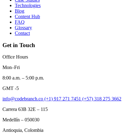
Technologies
Blog
Content Hub
FAQ
Glossary
Contact
Get in Touch
Office Hours
Mon–Fri
8:00 a.m. – 5:00 p.m.
GMT -5
info@codebranch.co
(+1) 917 271 7451
(+57) 318 275 3662
Carrera 63B 32E – 115
Medellín – 050030
Antioquia, Colombia