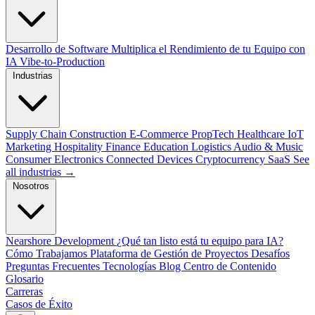
Desarrollo de Software
Multiplica el Rendimiento de tu Equipo con
IA
Vibe-to-Production
Industrias
Supply Chain
Construction
E-Commerce
PropTech
Healthcare
IoT
Marketing
Hospitality
Finance
Education
Logistics
Audio & Music
Consumer Electronics
Connected Devices
Cryptocurrency
SaaS
See
all industrias →
Nosotros
Nearshore Development
¿Qué tan listo está tu equipo para IA?
Cómo Trabajamos
Plataforma de Gestión de Proyectos
Desafíos
Preguntas Frecuentes
Tecnologías
Blog
Centro de Contenido
Glosario
Carreras
Casos de Éxito