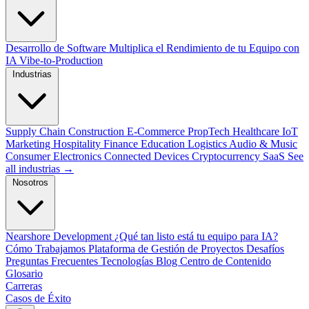
Desarrollo de Software
Multiplica el Rendimiento de tu Equipo con
IA
Vibe-to-Production
Industrias
Supply Chain
Construction
E-Commerce
PropTech
Healthcare
IoT
Marketing
Hospitality
Finance
Education
Logistics
Audio & Music
Consumer Electronics
Connected Devices
Cryptocurrency
SaaS
See
all industrias →
Nosotros
Nearshore Development
¿Qué tan listo está tu equipo para IA?
Cómo Trabajamos
Plataforma de Gestión de Proyectos
Desafíos
Preguntas Frecuentes
Tecnologías
Blog
Centro de Contenido
Glosario
Carreras
Casos de Éxito