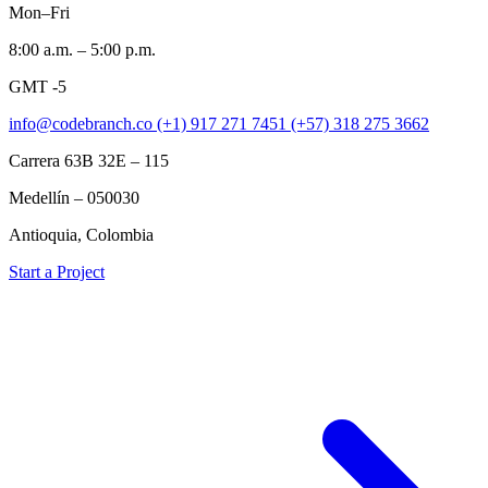
Mon–Fri
8:00 a.m. – 5:00 p.m.
GMT -5
info@codebranch.co
(+1) 917 271 7451
(+57) 318 275 3662
Carrera 63B 32E – 115
Medellín – 050030
Antioquia, Colombia
Start a Project