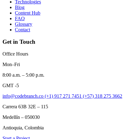
Technologies
Blog
Content Hub
FAQ
Glossary
Contact
Get in Touch
Office Hours
Mon–Fri
8:00 a.m. – 5:00 p.m.
GMT -5
info@codebranch.co
(+1) 917 271 7451
(+57) 318 275 3662
Carrera 63B 32E – 115
Medellín – 050030
Antioquia, Colombia
Start a Project