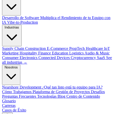
Desarrollo de Software
Multiplica el Rendimiento de tu Equipo con
IA
Vibe-to-Production
Industrias
Supply Chain
Construction
E-Commerce
PropTech
Healthcare
IoT
Marketing
Hospitality
Finance
Education
Logistics
Audio & Music
Consumer Electronics
Connected Devices
Cryptocurrency
SaaS
See
all industrias →
Nosotros
Nearshore Development
¿Qué tan listo está tu equipo para IA?
Cómo Trabajamos
Plataforma de Gestión de Proyectos
Desafíos
Preguntas Frecuentes
Tecnologías
Blog
Centro de Contenido
Glosario
Carreras
Casos de Éxito