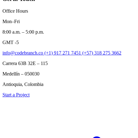
Office Hours
Mon–Fri
8:00 a.m. – 5:00 p.m.
GMT -5
info@codebranch.co
(+1) 917 271 7451
(+57) 318 275 3662
Carrera 63B 32E – 115
Medellín – 050030
Antioquia, Colombia
Start a Project