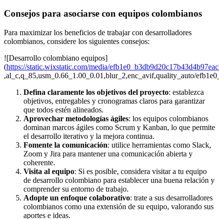
Consejos para asociarse con equipos colombianos
Para maximizar los beneficios de trabajar con desarrolladores
colombianos, considere los siguientes consejos:
![Desarrollo colombiano equipos]
(
https://static.wixstatic.com/media/efb1e0_b3db9d20c17b43d4b97e
,al_c,q_85,usm_0.66_1.00_0.01,blur_2,enc_avif,quality_auto/ef
Defina claramente los objetivos del proyecto
: establezca
objetivos, entregables y cronogramas claros para garantizar
que todos estén alineados.
Aprovechar metodologías ágiles
: los equipos colombianos
dominan marcos ágiles como Scrum y Kanban, lo que permite
el desarrollo iterativo y la mejora continua.
Fomente la comunicación
: utilice herramientas como Slack,
Zoom y Jira para mantener una comunicación abierta y
coherente.
Visita al equipo
: Si es posible, considera visitar a tu equipo
de desarrollo colombiano para establecer una buena relación y
comprender su entorno de trabajo.
Adopte un enfoque colaborativo
: trate a sus desarrolladores
colombianos como una extensión de su equipo, valorando sus
aportes e ideas.