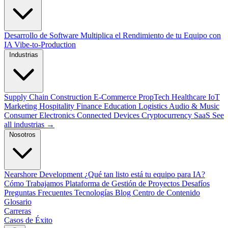
Desarrollo de Software
Multiplica el Rendimiento de tu Equipo con
IA
Vibe-to-Production
Industrias
Supply Chain
Construction
E-Commerce
PropTech
Healthcare
IoT
Marketing
Hospitality
Finance
Education
Logistics
Audio & Music
Consumer Electronics
Connected Devices
Cryptocurrency
SaaS
See
all industrias →
Nosotros
Nearshore Development
¿Qué tan listo está tu equipo para IA?
Cómo Trabajamos
Plataforma de Gestión de Proyectos
Desafíos
Preguntas Frecuentes
Tecnologías
Blog
Centro de Contenido
Glosario
Carreras
Casos de Éxito