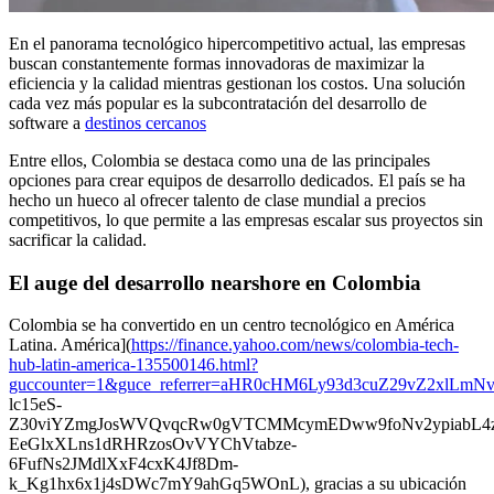
En el panorama tecnológico hipercompetitivo actual, las empresas
buscan constantemente formas innovadoras de maximizar la
eficiencia y la calidad mientras gestionan los costos. Una solución
cada vez más popular es la subcontratación del desarrollo de
software a
destinos cercanos
Entre ellos, Colombia se destaca como una de las principales
opciones para crear equipos de desarrollo dedicados. El país se ha
hecho un hueco al ofrecer talento de clase mundial a precios
competitivos, lo que permite a las empresas escalar sus proyectos sin
sacrificar la calidad.
El auge del desarrollo nearshore en Colombia
Colombia se ha convertido en un centro tecnológico en América
Latina. América](
https://finance.yahoo.com/news/colombia-tech-
hub-latin-america-135500146.html?
guccounter=1&guce_referrer=aHR0cHM6Ly93d3cuZ29vZ2xlLmN
lc15eS-
Z30viYZmgJosWVQvqcRw0gVTCMMcymEDww9foNv2ypiabL4zH
EeGlxXLns1dRHRzosOvVYChVtabze-
6FufNs2JMdlXxF4cxK4Jf8Dm-
k_Kg1hx6x1j4sDWc7mY9ahGq5WOnL), gracias a su ubicación