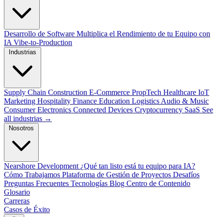
Desarrollo de Software
Multiplica el Rendimiento de tu Equipo con
IA
Vibe-to-Production
Industrias
Supply Chain
Construction
E-Commerce
PropTech
Healthcare
IoT
Marketing
Hospitality
Finance
Education
Logistics
Audio & Music
Consumer Electronics
Connected Devices
Cryptocurrency
SaaS
See
all industrias →
Nosotros
Nearshore Development
¿Qué tan listo está tu equipo para IA?
Cómo Trabajamos
Plataforma de Gestión de Proyectos
Desafíos
Preguntas Frecuentes
Tecnologías
Blog
Centro de Contenido
Glosario
Carreras
Casos de Éxito