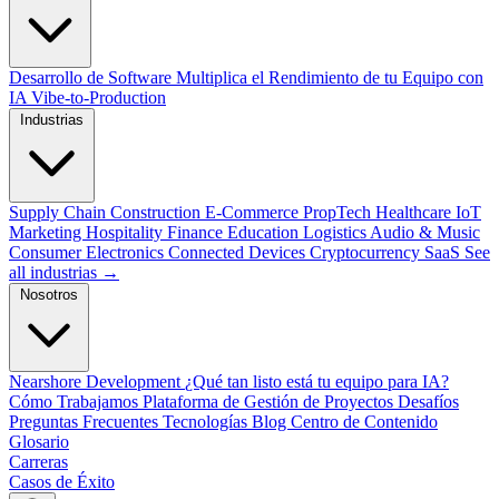
Desarrollo de Software
Multiplica el Rendimiento de tu Equipo con
IA
Vibe-to-Production
Industrias
Supply Chain
Construction
E-Commerce
PropTech
Healthcare
IoT
Marketing
Hospitality
Finance
Education
Logistics
Audio & Music
Consumer Electronics
Connected Devices
Cryptocurrency
SaaS
See
all industrias →
Nosotros
Nearshore Development
¿Qué tan listo está tu equipo para IA?
Cómo Trabajamos
Plataforma de Gestión de Proyectos
Desafíos
Preguntas Frecuentes
Tecnologías
Blog
Centro de Contenido
Glosario
Carreras
Casos de Éxito