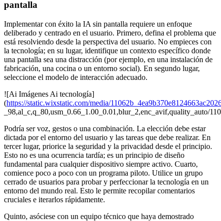
pantalla
Implementar con éxito la IA sin pantalla requiere un enfoque
deliberado y centrado en el usuario. Primero, defina el problema que
está resolviendo desde la perspectiva del usuario. No empieces con
la tecnología; en su lugar, identifique un contexto específico donde
una pantalla sea una distracción (por ejemplo, en una instalación de
fabricación, una cocina o un entorno social). En segundo lugar,
seleccione el modelo de interacción adecuado.
![Ai Imágenes Ai tecnología]
(
https://static.wixstatic.com/media/11062b_4ea9b370e8124663ac202
_98,al_c,q_80,usm_0.66_1.00_0.01,blur_2,enc_avif,quality_auto
Podría ser voz, gestos o una combinación. La elección debe estar
dictada por el entorno del usuario y las tareas que debe realizar. En
tercer lugar, priorice la seguridad y la privacidad desde el principio.
Esto no es una ocurrencia tardía; es un principio de diseño
fundamental para cualquier dispositivo siempre activo. Cuarto,
comience poco a poco con un programa piloto. Utilice un grupo
cerrado de usuarios para probar y perfeccionar la tecnología en un
entorno del mundo real. Esto le permite recopilar comentarios
cruciales e iterarlos rápidamente.
Quinto, asóciese con un equipo técnico que haya demostrado