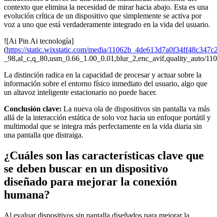
contexto que elimina la necesidad de mirar hacia abajo. Esta es una
evolución crítica de un dispositivo que simplemente se activa por
voz a uno que está verdaderamente integrado en la vida del usuario.
![Ai Pin Ai tecnología]
(
https://static.wixstatic.com/media/11062b_4de613d7a0f34ff48c347
_98,al_c,q_80,usm_0.66_1.00_0.01,blur_2,enc_avif,quality_auto/
La distinción radica en la capacidad de procesar y actuar sobre la
información sobre el entorno físico inmediato del usuario, algo que
un altavoz inteligente estacionario no puede hacer.
Conclusión clave:
La nueva ola de dispositivos sin pantalla va más
allá de la interacción estática de solo voz hacia un enfoque portátil y
multimodal que se integra más perfectamente en la vida diaria sin
una pantalla que distraiga.
¿Cuáles son las características clave que
se deben buscar en un dispositivo
diseñado para mejorar la conexión
humana?
Al evaluar dispositivos sin pantalla diseñados para mejorar la