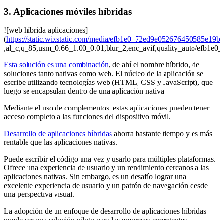
3. Aplicaciones móviles híbridas
![web híbrida aplicaciones]
(
https://static.wixstatic.com/media/efb1e0_72ed9e052676450585e1
,al_c,q_85,usm_0.66_1.00_0.01,blur_2,enc_avif,quality_auto/ef
Esta solución es una combinación
, de ahí el nombre híbrido, de
soluciones tanto nativas como web. El núcleo de la aplicación se
escribe utilizando tecnologías web (HTML, CSS y JavaScript), que
luego se encapsulan dentro de una aplicación nativa.
Mediante el uso de complementos, estas aplicaciones pueden tener
acceso completo a las funciones del dispositivo móvil.
Desarrollo de aplicaciones híbridas
ahorra bastante tiempo y es más
rentable que las aplicaciones nativas.
Puede escribir el código una vez y usarlo para múltiples plataformas.
Ofrece una experiencia de usuario y un rendimiento cercanos a las
aplicaciones nativas. Sin embargo, es un desafío lograr una
excelente experiencia de usuario y un patrón de navegación desde
una perspectiva visual.
La adopción de un enfoque de desarrollo de aplicaciones híbridas
puede ser una solución piloto para las empresas emergentes.