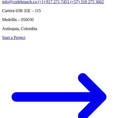
info@codebranch.co
(+1) 917 271 7451
(+57) 318 275 3662
Carrera 63B 32E – 115
Medellín – 050030
Antioquia, Colombia
Start a Project