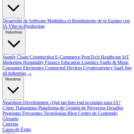
Desarrollo de Software
Multiplica el Rendimiento de tu Equipo con
IA
Vibe-to-Production
Industrias
Supply Chain
Construction
E-Commerce
PropTech
Healthcare
IoT
Marketing
Hospitality
Finance
Education
Logistics
Audio & Music
Consumer Electronics
Connected Devices
Cryptocurrency
SaaS
See
all industrias →
Nosotros
Nearshore Development
¿Qué tan listo está tu equipo para IA?
Cómo Trabajamos
Plataforma de Gestión de Proyectos
Desafíos
Preguntas Frecuentes
Tecnologías
Blog
Centro de Contenido
Glosario
Carreras
Casos de Éxito