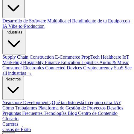
Desarrollo de Software
Multiplica el Rendimiento de tu Equipo con
IA
Vibe-to-Production
Industrias
Supply Chain
Construction
E-Commerce
PropTech
Healthcare
IoT
Marketing
Hospitality
Finance
Education
Logistics
Audio & Music
Consumer Electronics
Connected Devices
Cryptocurrency
SaaS
See
all industrias →
Nosotros
Nearshore Development
¿Qué tan listo está tu equipo para IA?
Cómo Trabajamos
Plataforma de Gestión de Proyectos
Desafíos
Preguntas Frecuentes
Tecnologías
Blog
Centro de Contenido
Glosario
Carreras
Casos de Éxito