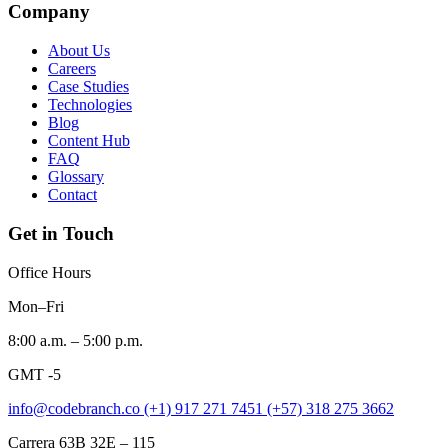
Company
About Us
Careers
Case Studies
Technologies
Blog
Content Hub
FAQ
Glossary
Contact
Get in Touch
Office Hours
Mon–Fri
8:00 a.m. – 5:00 p.m.
GMT -5
info@codebranch.co
(+1) 917 271 7451
(+57) 318 275 3662
Carrera 63B 32E – 115