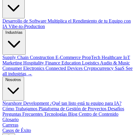
Desarrollo de Software
Multiplica el Rendimiento de tu Equipo con
IA
Vibe-to-Production
Industrias
Supply Chain
Construction
E-Commerce
PropTech
Healthcare
IoT
Marketing
Hospitality
Finance
Education
Logistics
Audio & Music
Consumer Electronics
Connected Devices
Cryptocurrency
SaaS
See
all industrias →
Nosotros
Nearshore Development
¿Qué tan listo está tu equipo para IA?
Cómo Trabajamos
Plataforma de Gestión de Proyectos
Desafíos
Preguntas Frecuentes
Tecnologías
Blog
Centro de Contenido
Glosario
Carreras
Casos de Éxito