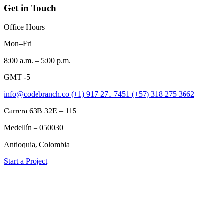
Get in Touch
Office Hours
Mon–Fri
8:00 a.m. – 5:00 p.m.
GMT -5
info@codebranch.co
(+1) 917 271 7451
(+57) 318 275 3662
Carrera 63B 32E – 115
Medellín – 050030
Antioquia, Colombia
Start a Project