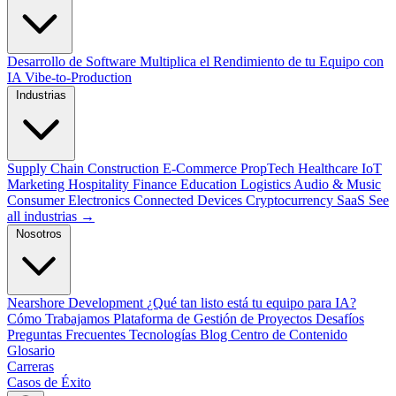
Desarrollo de Software
Multiplica el Rendimiento de tu Equipo con
IA
Vibe-to-Production
Industrias
Supply Chain
Construction
E-Commerce
PropTech
Healthcare
IoT
Marketing
Hospitality
Finance
Education
Logistics
Audio & Music
Consumer Electronics
Connected Devices
Cryptocurrency
SaaS
See
all industrias →
Nosotros
Nearshore Development
¿Qué tan listo está tu equipo para IA?
Cómo Trabajamos
Plataforma de Gestión de Proyectos
Desafíos
Preguntas Frecuentes
Tecnologías
Blog
Centro de Contenido
Glosario
Carreras
Casos de Éxito