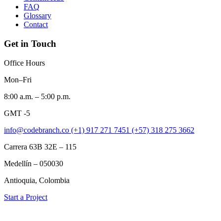
FAQ
Glossary
Contact
Get in Touch
Office Hours
Mon–Fri
8:00 a.m. – 5:00 p.m.
GMT -5
info@codebranch.co
(+1) 917 271 7451
(+57) 318 275 3662
Carrera 63B 32E – 115
Medellín – 050030
Antioquia, Colombia
Start a Project