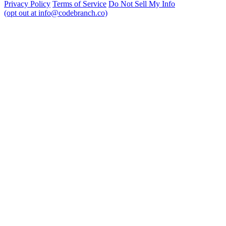
Privacy Policy
Terms of Service
Do Not Sell My Info
(opt out at info@codebranch.co)