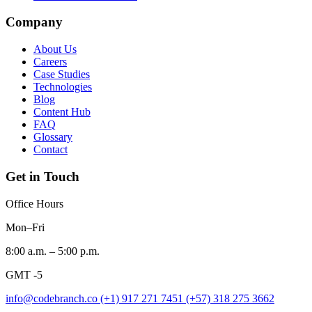
Company
About Us
Careers
Case Studies
Technologies
Blog
Content Hub
FAQ
Glossary
Contact
Get in Touch
Office Hours
Mon–Fri
8:00 a.m. – 5:00 p.m.
GMT -5
info@codebranch.co
(+1) 917 271 7451
(+57) 318 275 3662