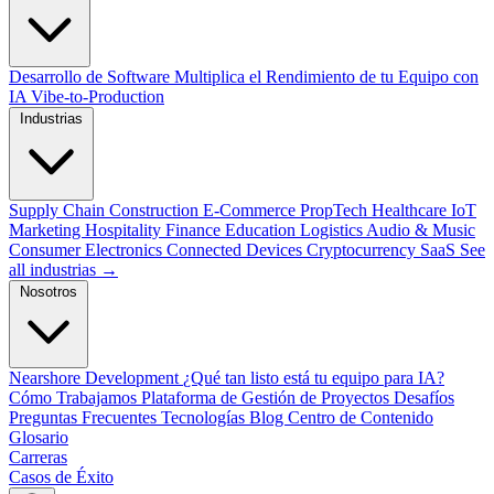
Desarrollo de Software
Multiplica el Rendimiento de tu Equipo con
IA
Vibe-to-Production
Industrias
Supply Chain
Construction
E-Commerce
PropTech
Healthcare
IoT
Marketing
Hospitality
Finance
Education
Logistics
Audio & Music
Consumer Electronics
Connected Devices
Cryptocurrency
SaaS
See
all industrias →
Nosotros
Nearshore Development
¿Qué tan listo está tu equipo para IA?
Cómo Trabajamos
Plataforma de Gestión de Proyectos
Desafíos
Preguntas Frecuentes
Tecnologías
Blog
Centro de Contenido
Glosario
Carreras
Casos de Éxito