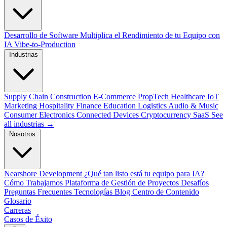
Desarrollo de Software
Multiplica el Rendimiento de tu Equipo con
IA
Vibe-to-Production
Industrias
Supply Chain
Construction
E-Commerce
PropTech
Healthcare
IoT
Marketing
Hospitality
Finance
Education
Logistics
Audio & Music
Consumer Electronics
Connected Devices
Cryptocurrency
SaaS
See
all industrias →
Nosotros
Nearshore Development
¿Qué tan listo está tu equipo para IA?
Cómo Trabajamos
Plataforma de Gestión de Proyectos
Desafíos
Preguntas Frecuentes
Tecnologías
Blog
Centro de Contenido
Glosario
Carreras
Casos de Éxito