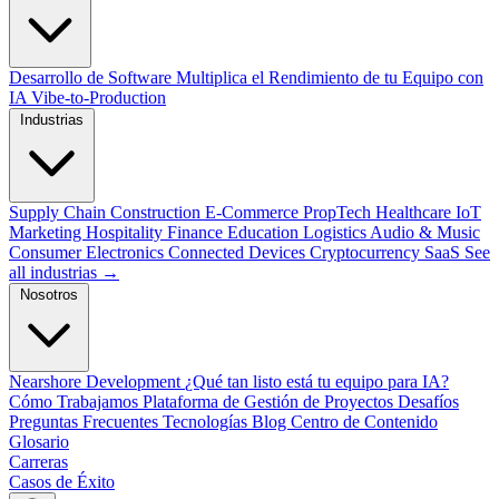
Desarrollo de Software
Multiplica el Rendimiento de tu Equipo con
IA
Vibe-to-Production
Industrias
Supply Chain
Construction
E-Commerce
PropTech
Healthcare
IoT
Marketing
Hospitality
Finance
Education
Logistics
Audio & Music
Consumer Electronics
Connected Devices
Cryptocurrency
SaaS
See
all industrias →
Nosotros
Nearshore Development
¿Qué tan listo está tu equipo para IA?
Cómo Trabajamos
Plataforma de Gestión de Proyectos
Desafíos
Preguntas Frecuentes
Tecnologías
Blog
Centro de Contenido
Glosario
Carreras
Casos de Éxito