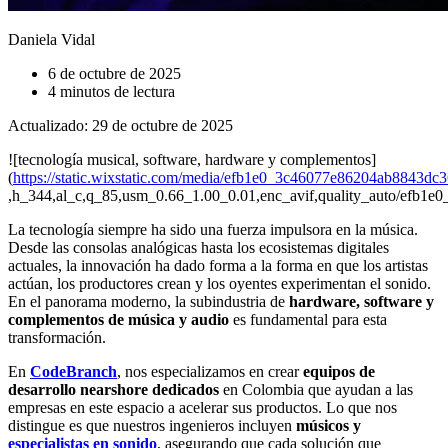
Daniela Vidal
6 de octubre de 2025
4 minutos de lectura
Actualizado: 29 de octubre de 2025
![tecnología musical, software, hardware y complementos]
(
https://static.wixstatic.com/media/efb1e0_3c46077e86204ab8843dc
,h_344,al_c,q_85,usm_0.66_1.00_0.01,enc_avif,quality_auto/efb
La tecnología siempre ha sido una fuerza impulsora en la música.
Desde las consolas analógicas hasta los ecosistemas digitales
actuales, la innovación ha dado forma a la forma en que los artistas
actúan, los productores crean y los oyentes experimentan el sonido.
En el panorama moderno, la subindustria de
hardware, software y
complementos de música y audio
es fundamental para esta
transformación.
En
CodeBranch
, nos especializamos en crear
equipos de
desarrollo nearshore dedicados
en Colombia que ayudan a las
empresas en este espacio a acelerar sus productos. Lo que nos
distingue es que nuestros ingenieros incluyen
músicos y
especialistas en sonido
, asegurando que cada solución que