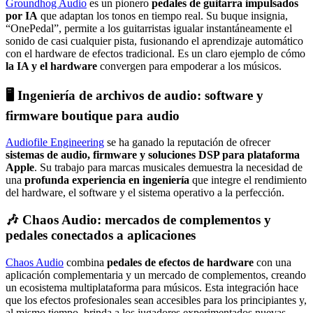
Groundhog Audio
es un pionero
pedales de guitarra impulsados ​​
por IA
que adaptan los tonos en tiempo real. Su buque insignia,
“OnePedal”, permite a los guitarristas igualar instantáneamente el
sonido de casi cualquier pista, fusionando el aprendizaje automático
con el hardware de efectos tradicional. Es un claro ejemplo de cómo
la IA y el hardware
convergen para empoderar a los músicos.
🖥️ Ingeniería de archivos de audio: software y
firmware boutique para audio
Audiofile Engineering
se ha ganado la reputación de ofrecer
sistemas de audio, firmware y soluciones DSP para plataforma
Apple
. Su trabajo para marcas musicales demuestra la necesidad de
una
profunda experiencia en ingeniería
que integre el rendimiento
del hardware, el software y el sistema operativo a la perfección.
🎶 Chaos Audio: mercados de complementos y
pedales conectados a aplicaciones
Chaos Audio
combina
pedales de efectos de hardware
con una
aplicación complementaria y un mercado de complementos, creando
un ecosistema multiplataforma para músicos. Esta integración hace
que los efectos profesionales sean accesibles para los principiantes y,
al mismo tiempo, brinda a los jugadores experimentados nuevas