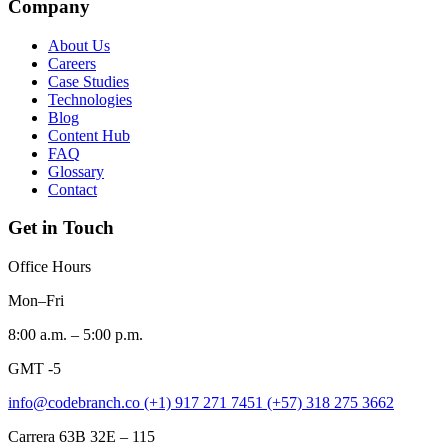
Company
About Us
Careers
Case Studies
Technologies
Blog
Content Hub
FAQ
Glossary
Contact
Get in Touch
Office Hours
Mon–Fri
8:00 a.m. – 5:00 p.m.
GMT -5
info@codebranch.co
(+1) 917 271 7451
(+57) 318 275 3662
Carrera 63B 32E – 115