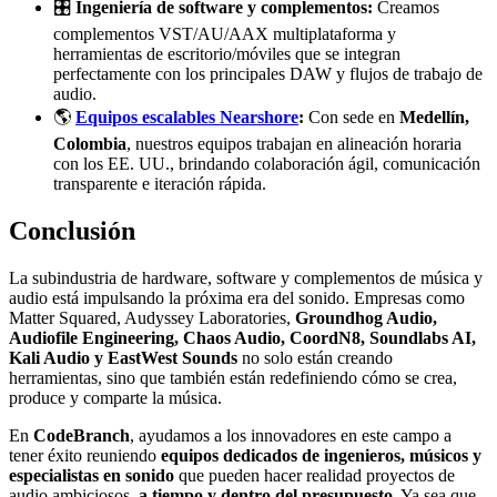
🎛️
Ingeniería de software y complementos:
Creamos
complementos VST/AU/AAX multiplataforma y
herramientas de escritorio/móviles que se integran
perfectamente con los principales DAW y flujos de trabajo de
audio.
🌎
Equipos escalables Nearshore
:
Con sede en
Medellín,
Colombia
, nuestros equipos trabajan en alineación horaria
con los EE. UU., brindando colaboración ágil, comunicación
transparente e iteración rápida.
Conclusión
La subindustria de hardware, software y complementos de música y
audio está impulsando la próxima era del sonido. Empresas como
Matter Squared, Audyssey Laboratories,
Groundhog Audio,
Audiofile Engineering, Chaos Audio, CoordN8, Soundlabs AI,
Kali Audio y EastWest Sounds
no solo están creando
herramientas, sino que también están redefiniendo cómo se crea,
produce y comparte la música.
En
CodeBranch
, ayudamos a los innovadores en este campo a
tener éxito reuniendo
equipos dedicados de ingenieros, músicos y
especialistas en sonido
que pueden hacer realidad proyectos de
audio ambiciosos,
a tiempo y dentro del presupuesto
. Ya sea que