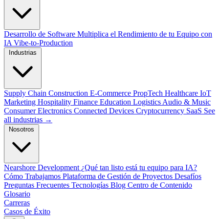
Desarrollo de Software
Multiplica el Rendimiento de tu Equipo con
IA
Vibe-to-Production
Industrias
Supply Chain
Construction
E-Commerce
PropTech
Healthcare
IoT
Marketing
Hospitality
Finance
Education
Logistics
Audio & Music
Consumer Electronics
Connected Devices
Cryptocurrency
SaaS
See
all industrias →
Nosotros
Nearshore Development
¿Qué tan listo está tu equipo para IA?
Cómo Trabajamos
Plataforma de Gestión de Proyectos
Desafíos
Preguntas Frecuentes
Tecnologías
Blog
Centro de Contenido
Glosario
Carreras
Casos de Éxito