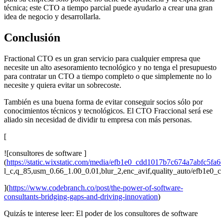
técnica; este CTO a tiempo parcial puede ayudarlo a crear una gran
idea de negocio y desarrollarla.
Conclusión
Fractional CTO es un gran servicio para cualquier empresa que
necesite un alto asesoramiento tecnológico y no tenga el presupuesto
para contratar un CTO a tiempo completo o que simplemente no lo
necesite y quiera evitar un sobrecoste.
También es una buena forma de evitar conseguir socios sólo por
conocimientos técnicos y tecnológicos. El CTO Fraccional será ese
aliado sin necesidad de dividir tu empresa con más personas.
[
![consultores de software ]
(
https://static.wixstatic.com/media/efb1e0_cdd1017b7c674a7abfc5f
l_c,q_85,usm_0.66_1.00_0.01,blur_2,enc_avif,quality_auto/efb1
](
https://www.codebranch.co/post/the-power-of-software-
consultants-bridging-gaps-and-driving-innovation
)
Quizás te interese leer: El poder de los consultores de software