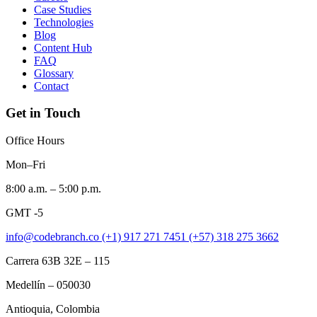
Case Studies
Technologies
Blog
Content Hub
FAQ
Glossary
Contact
Get in Touch
Office Hours
Mon–Fri
8:00 a.m. – 5:00 p.m.
GMT -5
info@codebranch.co
(+1) 917 271 7451
(+57) 318 275 3662
Carrera 63B 32E – 115
Medellín – 050030
Antioquia, Colombia