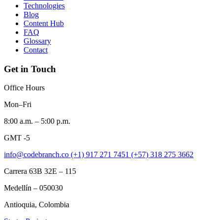
Technologies
Blog
Content Hub
FAQ
Glossary
Contact
Get in Touch
Office Hours
Mon–Fri
8:00 a.m. – 5:00 p.m.
GMT -5
info@codebranch.co
(+1) 917 271 7451
(+57) 318 275 3662
Carrera 63B 32E – 115
Medellín – 050030
Antioquia, Colombia