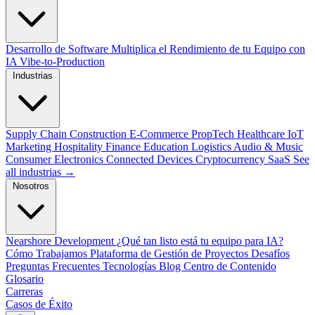
Desarrollo de Software
Multiplica el Rendimiento de tu Equipo con
IA
Vibe-to-Production
Industrias
Supply Chain
Construction
E-Commerce
PropTech
Healthcare
IoT
Marketing
Hospitality
Finance
Education
Logistics
Audio & Music
Consumer Electronics
Connected Devices
Cryptocurrency
SaaS
See
all industrias →
Nosotros
Nearshore Development
¿Qué tan listo está tu equipo para IA?
Cómo Trabajamos
Plataforma de Gestión de Proyectos
Desafíos
Preguntas Frecuentes
Tecnologías
Blog
Centro de Contenido
Glosario
Carreras
Casos de Éxito