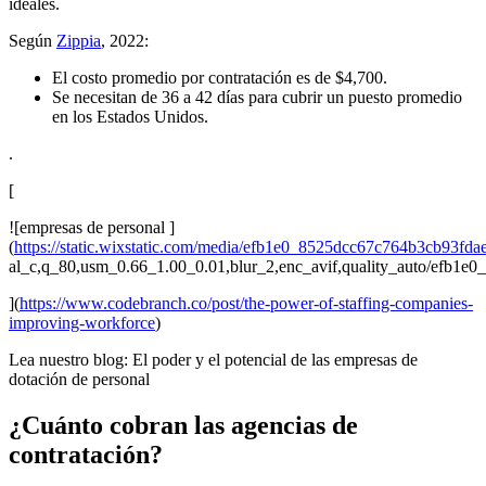
ideales.
Según
Zippia
, 2022:
El costo promedio por contratación es de $4,700.
Se necesitan de 36 a 42 días para cubrir un puesto promedio
en los Estados Unidos.
.
[
![empresas de personal ]
(
https://static.wixstatic.com/media/efb1e0_8525dcc67c764b3cb93fd
al_c,q_80,usm_0.66_1.00_0.01,blur_2,enc_avif,quality_auto/efb1
](
https://www.codebranch.co/post/the-power-of-staffing-companies-
improving-workforce
)
Lea nuestro blog: El poder y el potencial de las empresas de
dotación de personal
¿Cuánto cobran las agencias de
contratación?