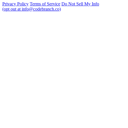
Privacy Policy
Terms of Service
Do Not Sell My Info
(opt out at info@codebranch.co)