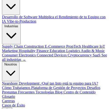
Desarrollo de Software
Multiplica el Rendimiento de tu Equipo con
IA
Vibe-to-Production
Industrias
Supply Chain
Construction
E-Commerce
PropTech
Healthcare
IoT
Marketing
Hospitality
Finance
Education
Logistics
Audio & Music
Consumer Electronics
Connected Devices
Cryptocurrency
SaaS
See
all industrias →
Nosotros
Nearshore Development
¿Qué tan listo está tu equipo para IA?
Cómo Trabajamos
Plataforma de Gestión de Proyectos
Desafíos
Preguntas Frecuentes
Tecnologías
Blog
Centro de Contenido
Glosario
Carreras
Casos de Éxito