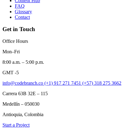
Content Hub
FAQ
Glossary
Contact
Get in Touch
Office Hours
Mon–Fri
8:00 a.m. – 5:00 p.m.
GMT -5
info@codebranch.co
(+1) 917 271 7451
(+57) 318 275 3662
Carrera 63B 32E – 115
Medellín – 050030
Antioquia, Colombia
Start a Project