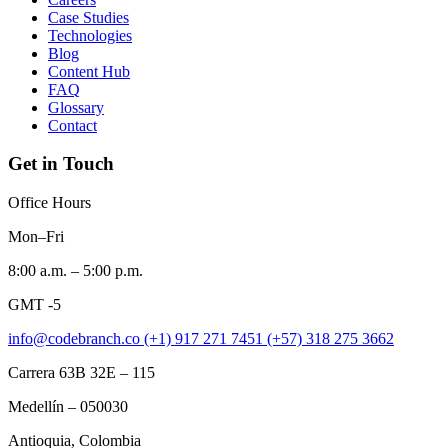
Case Studies
Technologies
Blog
Content Hub
FAQ
Glossary
Contact
Get in Touch
Office Hours
Mon–Fri
8:00 a.m. – 5:00 p.m.
GMT -5
info@codebranch.co
(+1) 917 271 7451
(+57) 318 275 3662
Carrera 63B 32E – 115
Medellín – 050030
Antioquia, Colombia