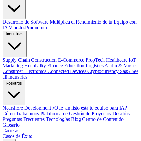
Desarrollo de Software
Multiplica el Rendimiento de tu Equipo con
IA
Vibe-to-Production
Industrias
Supply Chain
Construction
E-Commerce
PropTech
Healthcare
IoT
Marketing
Hospitality
Finance
Education
Logistics
Audio & Music
Consumer Electronics
Connected Devices
Cryptocurrency
SaaS
See
all industrias →
Nosotros
Nearshore Development
¿Qué tan listo está tu equipo para IA?
Cómo Trabajamos
Plataforma de Gestión de Proyectos
Desafíos
Preguntas Frecuentes
Tecnologías
Blog
Centro de Contenido
Glosario
Carreras
Casos de Éxito