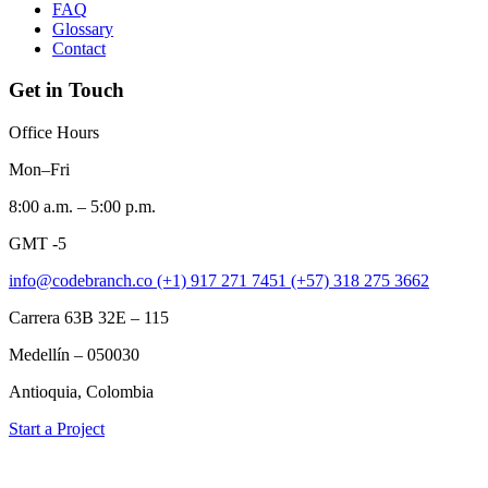
FAQ
Glossary
Contact
Get in Touch
Office Hours
Mon–Fri
8:00 a.m. – 5:00 p.m.
GMT -5
info@codebranch.co
(+1) 917 271 7451
(+57) 318 275 3662
Carrera 63B 32E – 115
Medellín – 050030
Antioquia, Colombia
Start a Project