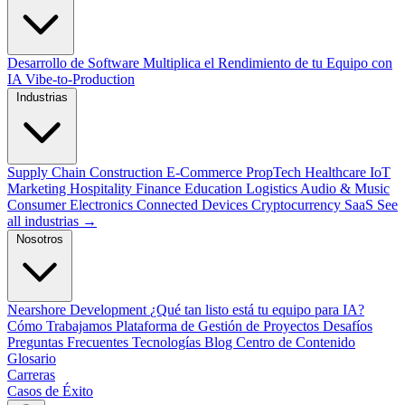
Desarrollo de Software
Multiplica el Rendimiento de tu Equipo con
IA
Vibe-to-Production
Industrias
Supply Chain
Construction
E-Commerce
PropTech
Healthcare
IoT
Marketing
Hospitality
Finance
Education
Logistics
Audio & Music
Consumer Electronics
Connected Devices
Cryptocurrency
SaaS
See
all industrias →
Nosotros
Nearshore Development
¿Qué tan listo está tu equipo para IA?
Cómo Trabajamos
Plataforma de Gestión de Proyectos
Desafíos
Preguntas Frecuentes
Tecnologías
Blog
Centro de Contenido
Glosario
Carreras
Casos de Éxito