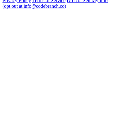
Privacy Policy
Terms of Service
Do Not Sell My Info
(opt out at info@codebranch.co)