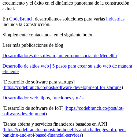
crecimiento y el éxito en el dinámico panorama de la construcción
actual.
En
CodeBranch
desarrollamos soluciones para varias
industrias
incluida la Construcción.
Simplemente contáctanos, en el siguiente botón.
Leer más publicaciones de blog
Desarrolladores de software, un enfoque social de Medellín
Desarrollo de sitios web | 5 pasos para crear su sitio web de manera
eficiente
[Desarrollo de software para startups]
(
https://codebranch.co/post/software-development-for-startups
)
Desarrollador web, tipos, funciones y más
[Desarrollo de software de IoT] (
https://codebranch.co/post/iot-
software-development
)
[Banca abierta y servicios financieros basados ​​en API]
(
https://codebranch.co/post/the-benefits-and-challenges-of-open-
banking-and-api-based-financial-services
)