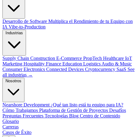
Desarrollo de Software
Multiplica el Rendimiento de tu Equipo con
IA
Vibe-to-Production
Industrias
Supply Chain
Construction
E-Commerce
PropTech
Healthcare
IoT
Marketing
Hospitality
Finance
Education
Logistics
Audio & Music
Consumer Electronics
Connected Devices
Cryptocurrency
SaaS
See
all industrias →
Nosotros
Nearshore Development
¿Qué tan listo está tu equipo para IA?
Cómo Trabajamos
Plataforma de Gestión de Proyectos
Desafíos
Preguntas Frecuentes
Tecnologías
Blog
Centro de Contenido
Glosario
Carreras
Casos de Éxito