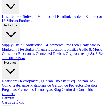
Desarrollo de Software
Multiplica el Rendimiento de tu Equipo con
IA
Vibe-to-Production
Industrias
Supply Chain
Construction
E-Commerce
PropTech
Healthcare
IoT
Marketing
Hospitality
Finance
Education
Logistics
Audio & Music
Consumer Electronics
Connected Devices
Cryptocurrency
SaaS
See
all industrias →
Nosotros
Nearshore Development
¿Qué tan listo está tu equipo para IA?
Cómo Trabajamos
Plataforma de Gestión de Proyectos
Desafíos
Preguntas Frecuentes
Tecnologías
Blog
Centro de Contenido
Glosario
Carreras
Casos de Éxito