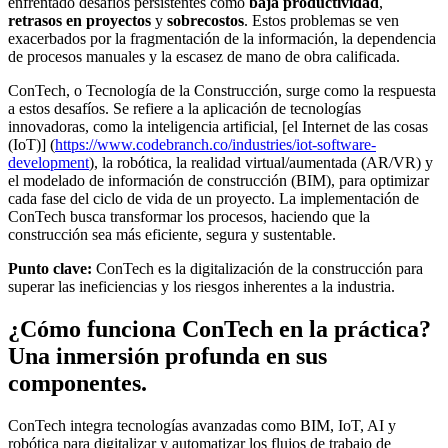
enfrentado desafíos persistentes como
baja productividad
,
retrasos en proyectos
y
sobrecostos
. Estos problemas se ven
exacerbados por la fragmentación de la información, la dependencia
de procesos manuales y la escasez de mano de obra calificada.
ConTech, o Tecnología de la Construcción, surge como la respuesta
a estos desafíos. Se refiere a la aplicación de tecnologías
innovadoras, como la inteligencia artificial, [el Internet de las cosas
(IoT)] (
https://www.codebranch.co/industries/iot-software-
development
), la robótica, la realidad virtual/aumentada (AR/VR) y
el modelado de información de construcción (BIM), para optimizar
cada fase del ciclo de vida de un proyecto. La implementación de
ConTech busca transformar los procesos, haciendo que la
construcción sea más eficiente, segura y sustentable.
Punto clave:
ConTech es la digitalización de la construcción para
superar las ineficiencias y los riesgos inherentes a la industria.
¿Cómo funciona ConTech en la práctica?
Una inmersión profunda en sus
componentes.
ConTech integra tecnologías avanzadas como BIM, IoT, AI y
robótica para digitalizar y automatizar los flujos de trabajo de